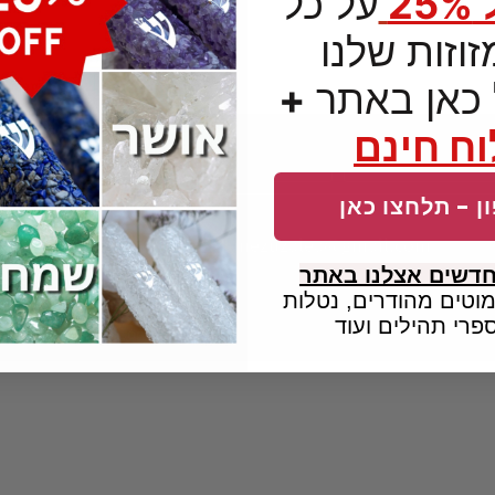
2
על כל
וזות שלנו
כאן באתר
+
ח חינם
ן - תלחצו כאן
030934
mezuzalea@gmail.com
חדשים אצלנו באתר
וטים מהודרים, נטלות
פרי תהילים ועוד
lea
| Created By:
Computec Internet Solutions