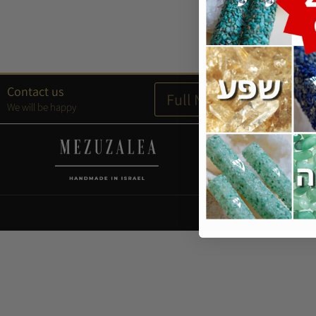
Contact us
We will be happy
03-93
All right Reservd -
Mezuza