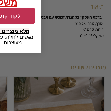
משלו
תיאור
לקוד קופו
״ברכת העסק״ במסגרת זכוכית עם אבנים
אורך\גובה:
23 ס״מ
רוחב:
18 ס״מ
מלא מוצרים 
משקל:
0.46 ק״ג
מגשים לחלה, פמ
מעוצבות, ס
מוצרים קשורים