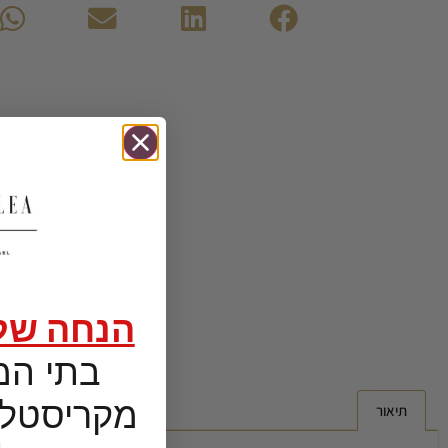
הנחה של 5%
בתי המז
מקריסטל 
תיאור