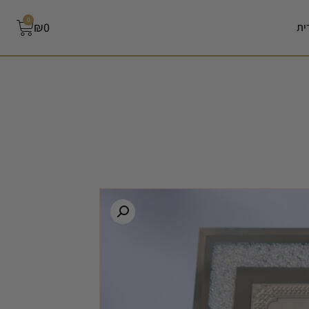
0
₪
0
ית