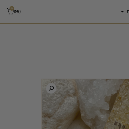
0
₪
0