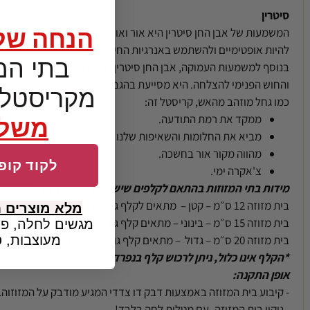
סיטרין
הנחה של 5%
המשמעות של אבן החן סיטרין היא אור ואורח חיים. הגוון הצהוב-זהב 
להיות אופטימיים ולהשתמש באנרגיות החיוביות שבתוכנו.
בתי המז
בנוסף למשמעות העמוקה, אבן החן סיטרין מציעה סגולות מרהיבות. הי
והחוש הפנימי להצלחה. היא מסייעת בהגברת האנרגיה החיובית, ומפ
מקריסטל 
כמו גחל מוזהב מהאש, קריסטל זה:
ממקד את רמת התודעה.
משלו
מביא את החלומות והשאיפות שלנו למציאות.
מהווה מקור אור בחשכה.
לקוד קופו
צ'אקרה ימי.
מידות בתי המזוזות בהתאם לקלפים שיש לכם / שרכשתם :
בית מזוזה 12 ס״מ – קטן – מתאים לקלף גודל 12 ס״מ
מלא מוצרים 
בית מזוזה 15 ס״מ – בינוני – מתאים קלף גודל 15 ס״מ
מגשים לחלה, פמ
בית מזוזה 20 ס״מ – גדול – מתאים קלף גודל 20 ס״מ
מעוצבות, ס
*הקלף אינו כלול, ניתן לרכוש קלף בנפרד
אופן התקנה:
- קיבוע בית המזוזה באמצעות דבק דו צדדי המגיע מודבק על המזוזוה.
- ניקוי בית המזוזה- עם מטלית לחה בלבד!