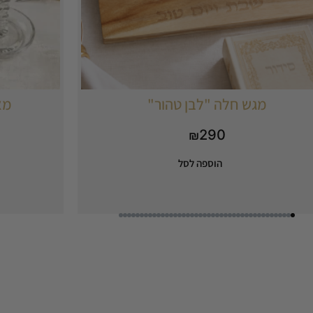
מגש חלה "לבן טהור"
מא
290
₪
הוספה לסל