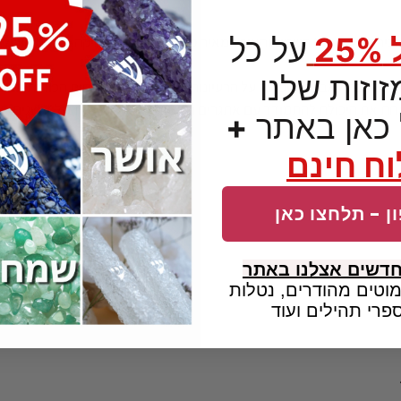
2
על כל
מזכיר לנו את חום השמש והאור המאיר סביבנו. סיטרין מעניקה לנו את היכ
וזות שלנו
א נחשבת לאבן המשפיעה על הרעיונות היצירתיים והתפתחות הכוחות האישיי
תחת את היכולת להתמודד עם אתגרים ולצמוח לרמות חדשות של הישגים.
כאן באתר
+
ח חינם
ן - תלחצו כאן
חדשים אצלנו באתר
וטים מהודרים, נטלות
פרי תהילים ועוד