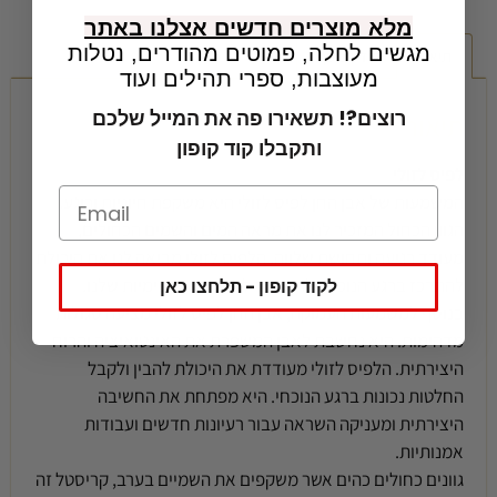
מלא מוצרים חדשים אצלנו באתר
מגשים לחלה, פמוטים מהודרים, נטלות
תיאור
מידע נוסף
מעוצבות, ספרי תהילים ועוד
רוצים?! תשאירו פה את המייל שלכם
תיאור
ותקבלו קוד קופון
לפיס לזולי
המשמעות של אבן החן לפיס לזולי היא משקפת חיוניות ורוגע.
הגוון הכחול המזכיר לנו את מראה המים והשמים הכחולים,
מעודד רגיעה ותחושת שלווה. הלפיס לזולי מביאה לנו את היכולת
להתרכז ברגע הנוכחי ולהתחבר לתחושות הפנימיות שלנו.
לקוד קופון - תלחצו כאן
בנוסף למשמעות העמוקה, אבן החן לפיס לזולי מציעה סגולות
מדהימות. היא נחשבת לאבן המשפרת את האינטואיציה והרוח
היצירתית. הלפיס לזולי מעודדת את היכולת להבין ולקבל
החלטות נכונות ברגע הנוכחי. היא מפתחת את החשיבה
היצירתית ומעניקה השראה עבור רעיונות חדשים ועבודות
אמנותיות.
גוונים כחולים כהים אשר משקפים את השמיים בערב, קריסטל זה