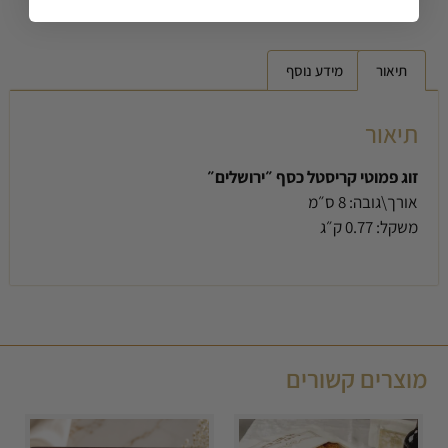
תיאור
מידע נוסף
תיאור
זוג פמוטי קריסטל כסף ״ירושלים״
אורך\גובה:
8 ס״מ
משקל:
0.77 ק״ג
מוצרים קשורים