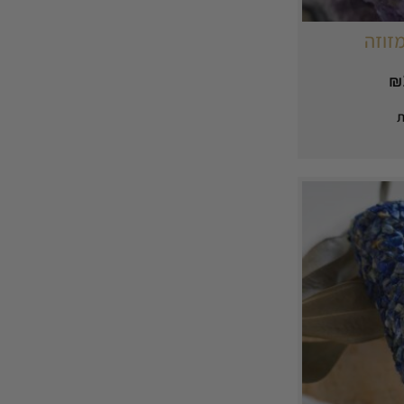
זוזה
₪
ת