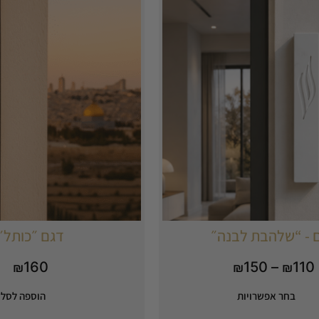
 - “שלהבת לבנה״
דגם ״כותל״
160
150
–
110
₪
₪
₪
בחר אפשרויות
הוספה לסל