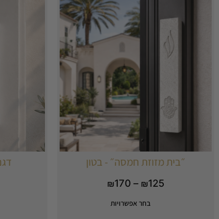
״בית מזוזת חמסה״ - בטון
דגם
170
–
125
₪
₪
בחר אפשרויות