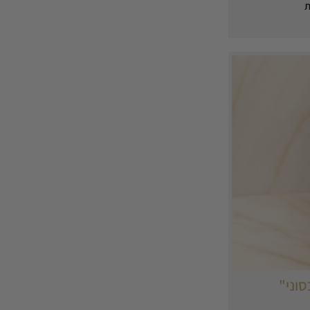
ת
סוני"