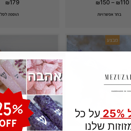
179
150
–
110
₪
₪
₪
בחר אפשרויות
הוספה לסל
מבצע
2
על כל
וזות שלנו