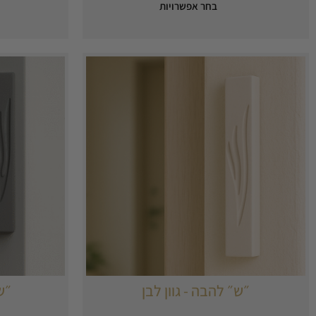
בחר אפשרויות
״ש״ להבה - גוון לבן
״ש