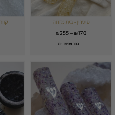
סיטרין - בית מזוזה
קוור
255
–
170
₪
₪
בחר אפשרויות