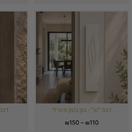
דגם "ש" - גוון בטון מינרלי
דגם 
150
–
110
₪
₪