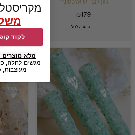
גוון לבן "ש אלכסוני"
צ׳
מקריסטל 
179
₪
משלו
הוספה לסל
לקוד קופו
מלא מוצרים 
מגשים לחלה, פמ
מעוצבות, ס