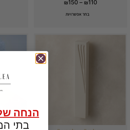
150
–
110
₪
₪
בחר אפשרויות
הנחה של 5%
בתי המז